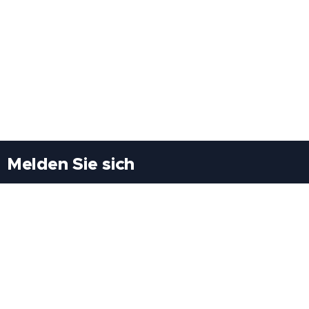
Melden Sie sich
Besuchen Sie uns
Freiheitssiedlung Block II 21/1/3 2285
Leopoldsdorf/Marchfeld
Rufen Sie uns an
+43(0)689 207 60 97