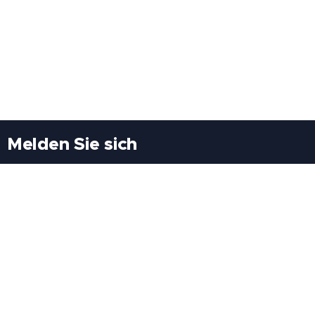
Melden Sie sich
Besuchen Sie uns
Freiheitssiedlung Block II 21/1/3 2285
Leopoldsdorf/Marchfeld
Rufen Sie uns an
+43(0)689 207 60 97
+43(0)664 460 71 06