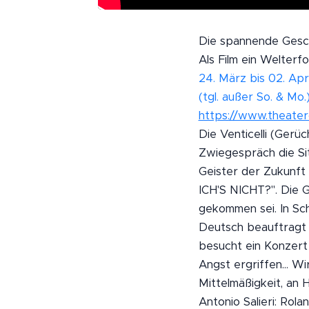
Die spannende Geschi
Als Film ein Welterf
24. März bis 02. Ap
(tgl. außer So. & Mo.
https://www.theate
Die Venticelli (Gerü
Zwiegespräch die Si
Geister der Zukunf
ICH'S NICHT?". Die 
gekommen sei. In Sc
Deutsch beauftragt h
besucht ein Konzert 
Angst ergriffen... 
Mittelmäßigkeit, an
Antonio Salieri: Rol