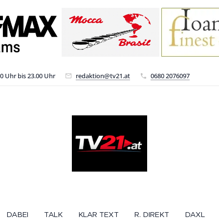
00 Uhr bis 23.00 Uhr
redaktion@tv21.at
0680 2076097
DABEI
TALK
KLAR TEXT
R. DIREKT
DAXL