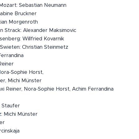
ozart: Sebastian Neumann
abine Bruckner
stian Morgenroth
on Strack: Alexander Maksimovic
senberg: Willfried Kovarnik
Swieten: Christian Steinmetz
errandina
Reiner
 Nora-Sophie Horst,
ufer, Michi Münster
xi Reiner, Nora-Sophie Horst, Achim Ferrandina
t Staufer
z: Michi Münster
er
rcinskaja