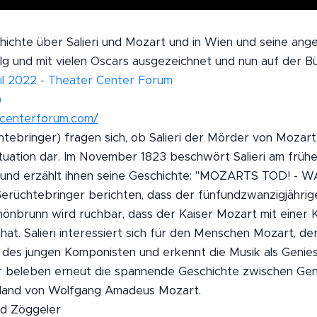
chte über Salieri und Mozart und in Wien und seine ange
olg und mit vielen Oscars ausgezeichnet und nun auf der B
ril 2022 - Theater Center Forum
)
rcenterforum.com/
chtebringer) fragen sich, ob Salieri der Mörder von Mozart
tuation dar. Im November 1823 beschwört Salieri am früh
t und erzählt ihnen seine Geschichte: "MOZARTS TOD! -
Gerüchtebringer berichten, dass der fünfundzwanzigjähri
hönbrunn wird ruchbar, dass der Kaiser Mozart mit einer
at. Salieri interessiert sich für den Menschen Mozart, der
des jungen Komponisten und erkennt die Musik als Genies
Wir beleben erneut die spannende Geschichte zwischen Gen
 Hand von Wolfgang Amadeus Mozart.
and Zöggeler