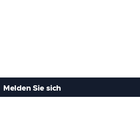
Melden Sie sich
Besuchen Sie uns
Freiheitssiedlung Block II 21/1/3 2285
Leopoldsdorf/Marchfeld
Rufen Sie uns an
+43(0)689 207 60 97