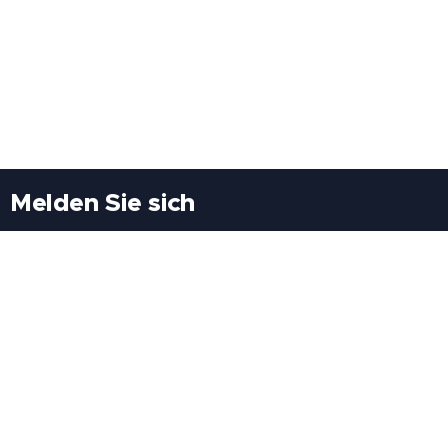
Melden Sie sich
Besuchen Sie uns
Freiheitssiedlung Block II 21/1/3 2285
Leopoldsdorf/Marchfeld
Rufen Sie uns an
+43(0)689 207 60 97
+43(0)664 460 71 06