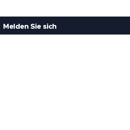
Melden Sie sich
Besuchen Sie uns
Freiheitssiedlung Block II 21/1/3 2285
Leopoldsdorf/Marchfeld
Rufen Sie uns an
+43(0)689 207 60 97
+43(0)664 460 71 06
E-Mail: redaktion@tv21.at
Über uns
.
Geschäftsbedingungen
.
Datenschutz
.
Impressum