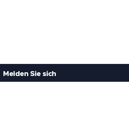
Melden Sie sich
Besuchen Sie uns
Freiheitssiedlung Block II 21/1/3 2285
Leopoldsdorf/Marchfeld
Rufen Sie uns an
+43(0)689 207 60 97