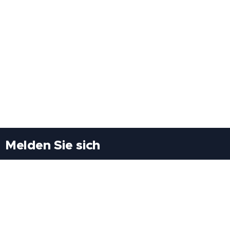
Melden Sie sich
Besuchen Sie uns
Freiheitssiedlung Block II 21/1/3 2285
Leopoldsdorf/Marchfeld
Rufen Sie uns an
+43(0)689 207 60 97