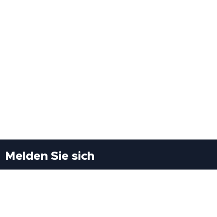
Melden Sie sich
Besuchen Sie uns
Freiheitssiedlung Block II 21/1/3 2285
Leopoldsdorf/Marchfeld