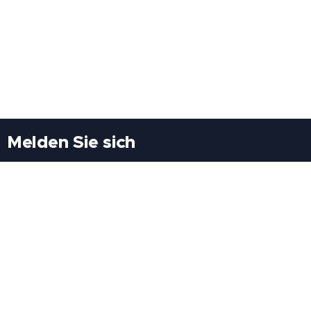
Melden Sie sich
Besuchen Sie uns
Freiheitssiedlung Block II 21/1/3 2285
Leopoldsdorf/Marchfeld
Rufen Sie uns an
+43(0)689 207 60 97
+43(0)664 460 71 06