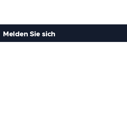
Melden Sie sich
Besuchen Sie uns
Freiheitssiedlung Block II 21/1/3 2285
Leopoldsdorf/Marchfeld
Rufen Sie uns an
+43(0)689 207 60 97
+43(0)664 460 71 06
E-Mail: redaktion@tv21.at