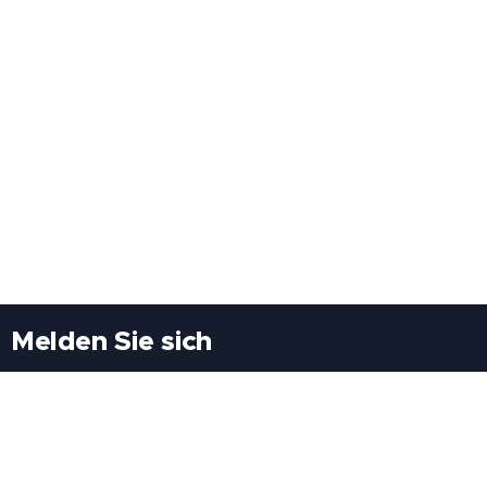
Melden Sie sich
Besuchen Sie uns
Freiheitssiedlung Block II 21/1/3 2285
Leopoldsdorf/Marchfeld