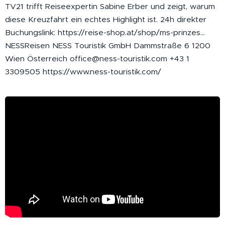
TV21 trifft Reiseexpertin Sabine Erber und zeigt, warum
diese Kreuzfahrt ein echtes Highlight ist. 24h direkter
Buchungslink: https://reise-shop.at/shop/ms-prinzes...
NESSReisen NESS Touristik GmbH Dammstraße 6 1200
Wien Österreich office@ness-touristik.com +43 1
3309505 https://www.ness-touristik.com/