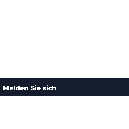
Melden Sie sich
Besuchen Sie uns
Freiheitssiedlung Block II 21/1/3 2285
Leopoldsdorf/Marchfeld
Rufen Sie uns an