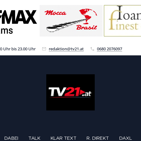
00 Uhr bis 23.00 Uhr
redaktion@tv21.at
0680 2076097
DABEI
TALK
KLAR TEXT
R. DIREKT
DAXL