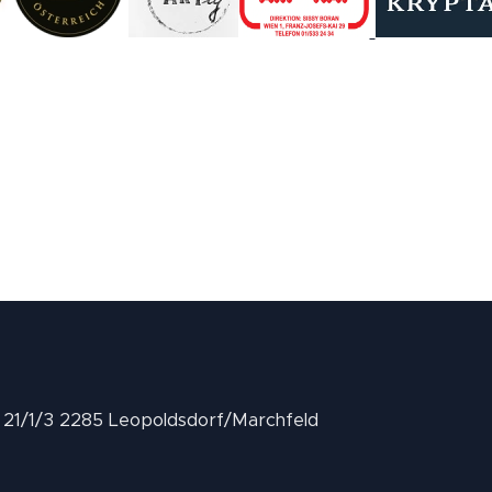
II 21/1/3 2285 Leopoldsdorf/Marchfeld