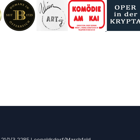
II 21/1/3 2285 Leopoldsdorf/Marchfeld