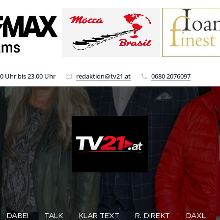
00 Uhr bis 23.00 Uhr
redaktion@tv21.at
0680 2076097
DABEI
TALK
KLAR TEXT
R. DIREKT
DAXL