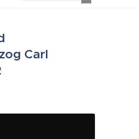
d
rzog Carl
2