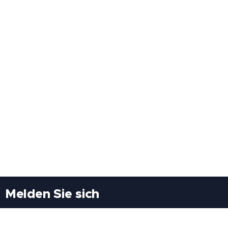
Melden Sie sich
Besuchen Sie uns
Freiheitssiedlung Block II 21/1/3 2285