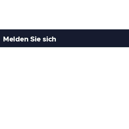
Melden Sie sich
Besuchen Sie uns
Freiheitssiedlung Block II 21/1/3 2285
Leopoldsdorf/Marchfeld
Rufen Sie uns an
+43(0)689 207 60 97
+43(0)664 460 71 06
E-Mail: redaktion@tv21.at