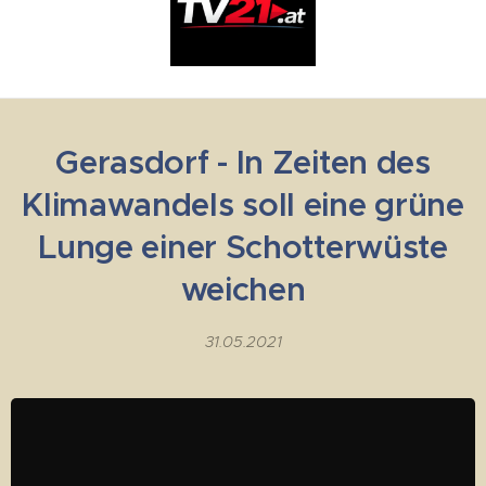
Gerasdorf - In Zeiten des
Klimawandels soll eine grüne
Lunge einer Schotterwüste
weichen
31.05.2021