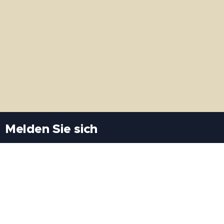
Melden Sie sich
Besuchen Sie uns
Freiheitssiedlung Block II 21/1/3 2285
Leopoldsdorf/Marchfeld
Rufen Sie uns an
+43(0)689 207 60 97