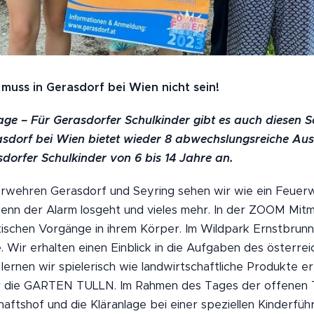
uss in Gerasdorf bei Wien nicht sein!
ge – Für Gerasdorfer Schulkinder gibt es auch diesen S
dorf bei Wien bietet wieder 8 abwechslungsreiche Ausfl
dorfer Schulkinder von 6 bis 14 Jahre an.
uerwehren Gerasdorf und Seyring sehen wir wie ein Feuer
 wenn der Alarm losgeht und vieles mehr. In der ZOOM Mit
stischen Vorgänge in ihrem Körper. Im Wildpark Ernstbrun
 Wir erhalten einen Einblick in die Aufgaben des österre
lernen wir spielerisch wie landwirtschaftliche Produkte 
 die GARTEN TULLN. Im Rahmen des Tages der offenen Tü
aftshof und die Kläranlage bei einer speziellen Kinderfü