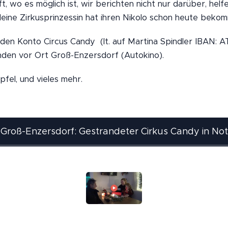
ft, wo es möglich ist, wir berichten nicht nur darüber, helf
 kleine Zirkusprinzessin hat ihren Nikolo schon heute beko
nden Konto Circus Candy (lt. auf Martina Spindler IBAN:
den vor Ort Groß-Enzersdorf (Autokino).
pfel, und vieles mehr.
Groß-Enzersdorf: Gestrandeter Cirkus Candy in Not