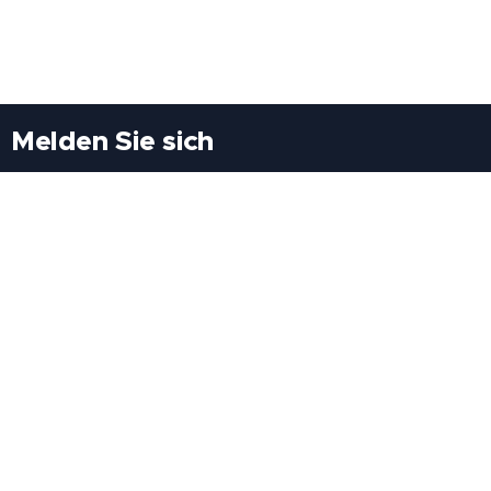
Melden Sie sich
Besuchen Sie uns
Freiheitssiedlung Block II 21/1/3 2285
Leopoldsdorf/Marchfeld
Rufen Sie uns an
+43(0)689 207 60 97
+43(0)664 460 71 06
E-Mail: redaktion@tv21.at