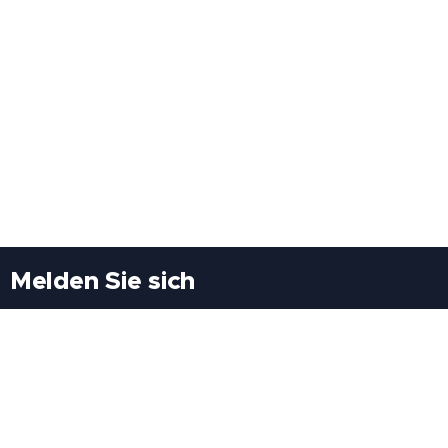
Melden Sie sich
Besuchen Sie uns
Freiheitssiedlung Block II 21/1/3 2285
Leopoldsdorf/Marchfeld
Rufen Sie uns an
+43(0)689 207 60 97