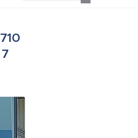
3710
 7