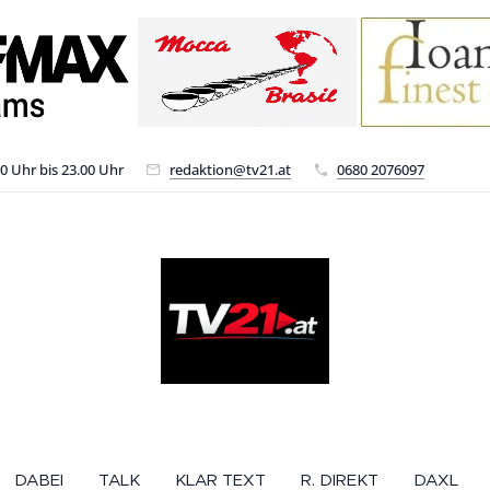
00 Uhr bis 23.00 Uhr
redaktion@tv21.at
0680 2076097
DABEI
TALK
KLAR TEXT
R. DIREKT
DAXL