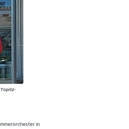
Topitz-
ammerorchester in