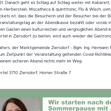
21. Danach geht es Schlag auf Schlag weiter mit Kabarett
Herberstein, Mocatheca & quintttonic, Flo & Wisch, uvm.)
ckets ist, dass die Besucherin und der Besucher bei der B
ranstaltungstag an der Abendkasse bezahlt oder vorab m
den Gästen einen kulturreichen und vergnüglichen Abend
tel in Ziersdorf zu bieten, wird auch wieder die Gastrono
lters, der Marktgemeinde Ziersdorf - Bgm. Ing. Hermann F
zum Zeitpunkt der Veranstaltung geltenden Covid-Richtlini
 einem sicheren Abend nichts mehr im Weg.
rtel 3710 Ziersdorf, Horner Straße 7