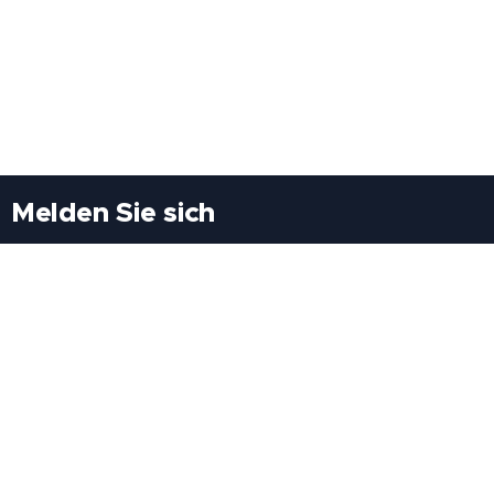
Melden Sie sich
Besuchen Sie uns
Freiheitssiedlung Block II 21/1/3 2285
Leopoldsdorf/Marchfeld
Rufen Sie uns an
+43(0)689 207 60 97
+43(0)664 460 71 06