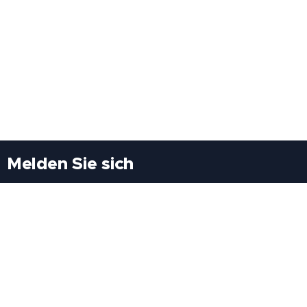
Melden Sie sich
Besuchen Sie uns
Freiheitssiedlung Block II 21/1/3 2285
Leopoldsdorf/Marchfeld
Rufen Sie uns an
+43(0)689 207 60 97