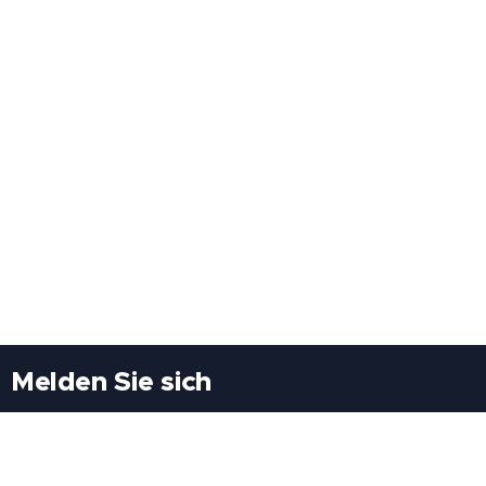
Melden Sie sich
Besuchen Sie uns
Freiheitssiedlung Block II 21/1/3 2285
Leopoldsdorf/Marchfeld