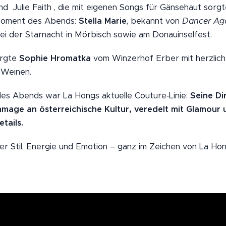
nd Julie Faith , die mit eigenen Songs für Gänsehaut sorgt
oment des Abends:
Stella Marie
, bekannt von
Dancer Aga
bei der Starnacht in Mörbisch sowie am Donauinselfest.
orgte
Sophie Hromatka
vom Winzerhof Erber mit herzlich
 Weinen.
 des Abends war La Hongs aktuelle Couture‑Linie:
Seine Di
mage an österreichische Kultur, veredelt mit Glamour 
tails.
er Stil, Energie und Emotion – ganz im Zeichen von La Hon