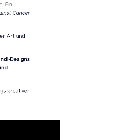
e. Ein
inst Cancer
er Art und
rndl‑Designs
und
gs kreativer