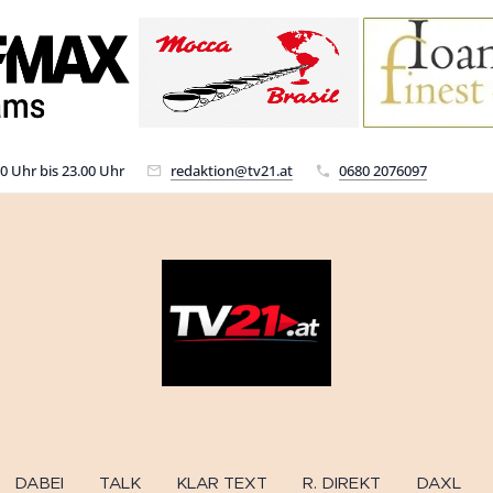
00 Uhr bis 23.00 Uhr
redaktion@tv21.at
0680 2076097
DABEI
TALK
KLAR TEXT
R. DIREKT
DAXL