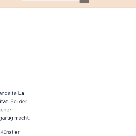
andelte
La
tät. Bei der
jener
gartig macht.
Künstler