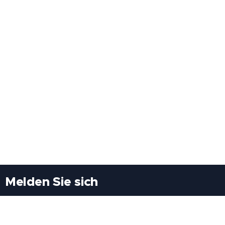
Melden Sie sich
Besuchen Sie uns
Freiheitssiedlung Block II 21/1/3 2285