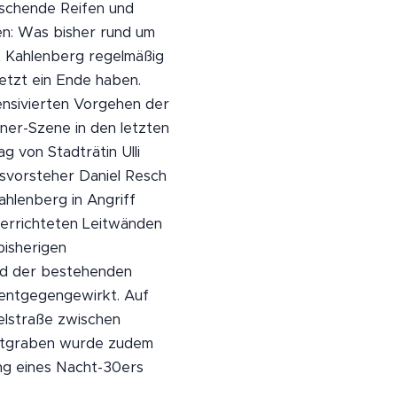
schende Reifen und
en: Was bisher rund um
 Kahlenberg regelmäßig
jetzt ein Ende haben.
ensivierten Vorgehen der
ner-Szene in den letzten
 von Stadträtin Ulli
ksvorsteher Daniel Resch
hlenberg in Angriff
 errichteten Leitwänden
bisherigen
rd der bestehenden
entgegengewirkt. Auf
elstraße zwischen
ttgraben wurde zudem
ng eines Nacht-30ers