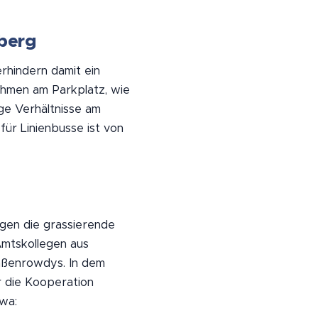
berg
rhindern damit ein
ahmen am Parkplatz, wie
ge Verhältnisse am
für Linienbusse ist von
egen die grassierende
Amtskollegen aus
aßenrowdys. In dem
 die Kooperation
wa: