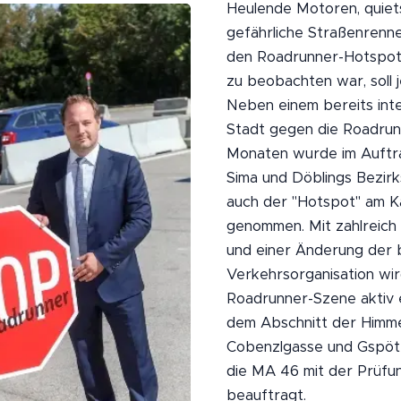
Heulende Motoren, quiet
gefährliche Straßenrenn
den Roadrunner-Hotspot
zu beobachten war, soll 
Neben einem bereits int
Stadt gegen die Roadrun
Monaten wurde im Auftrag
Sima und Döblings Bezir
auch der "Hotspot" am Ka
genommen. Mit zahlreich
und einer Änderung der 
Verkehrsorganisation wi
Roadrunner-Szene aktiv 
dem Abschnitt der Himm
Cobenzlgasse und Gspö
die MA 46 mit der Prüfu
beauftragt.