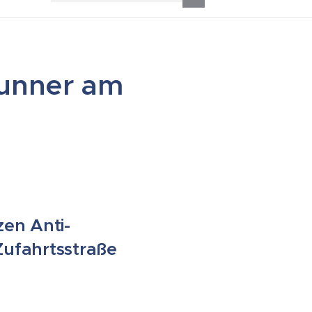
unner am
en Anti-
Zufahrtsstraße