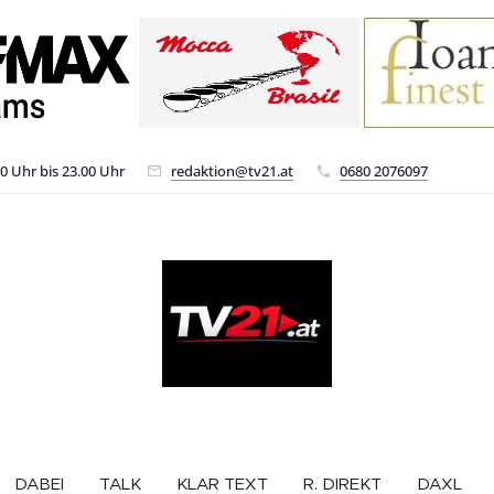
00 Uhr bis 23.00 Uhr
redaktion@tv21.at
0680 2076097
DABEI
TALK
KLAR TEXT
R. DIREKT
DAXL