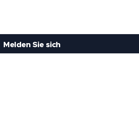
Melden Sie sich
Besuchen Sie uns
Freiheitssiedlung Block II 21/1/3 2285
Leopoldsdorf/Marchfeld
Rufen Sie uns an
+43(0)689 207 60 97
+43(0)664 460 71 06
E-Mail: redaktion@tv21.at