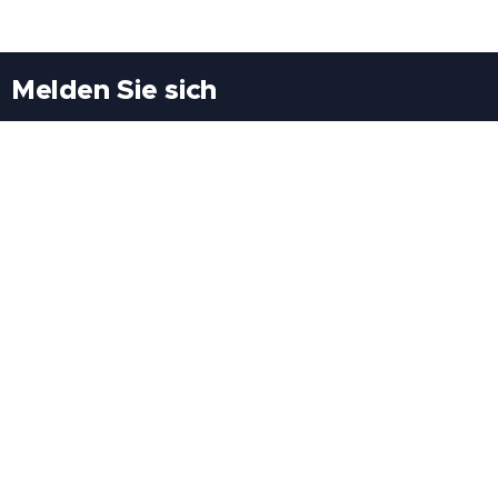
Melden Sie sich
Besuchen Sie uns
Freiheitssiedlung Block II 21/1/3 2285
Leopoldsdorf/Marchfeld
Rufen Sie uns an
+43(0)689 207 60 97
+43(0)664 460 71 06
E-Mail: redaktion@tv21.at
Über uns
.
Geschäftsbedingungen
.
Datenschutz
.
Impressum