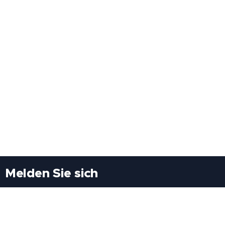
Melden Sie sich
Besuchen Sie uns
Freiheitssiedlung Block II 21/1/3 2285
Leopoldsdorf/Marchfeld