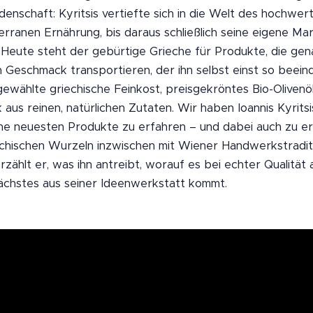
denschaft: Kyritsis vertiefte sich in die Welt des hochwert
erranen Ernährung, bis daraus schließlich seine eigene M
. Heute steht der gebürtige Grieche für Produkte, die gen
 Geschmack transportieren, der ihn selbst einst so beeind
gewählte griechische Feinkost, preisgekröntes Bio-Olivenö
aus reinen, natürlichen Zutaten. Wir haben Ioannis Kyrits
ne neuesten Produkte zu erfahren – und dabei auch zu er
iechischen Wurzeln inzwischen mit Wiener Handwerkstradit
zählt er, was ihn antreibt, worauf es bei echter Qualitä
ächstes aus seiner Ideenwerkstatt kommt.