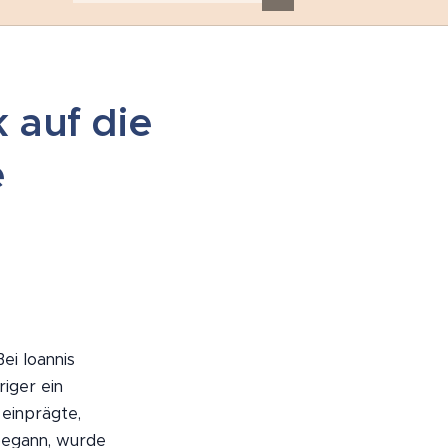
k auf die
e
ei Ioannis
riger ein
 einprägte,
 begann, wurde