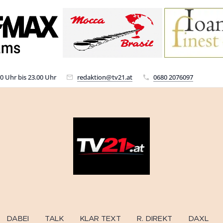
00 Uhr bis 23.00 Uhr
redaktion@tv21.at
0680 2076097
DABEI
TALK
KLAR TEXT
R. DIREKT
DAXL