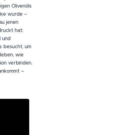
igen Olivenöls
arke wurde –
au jenen
ruckt hat:
l und
is besucht, um
leben, wie
ion verbinden.
t ankommt –