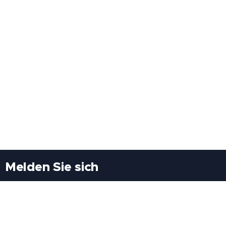
Melden Sie sich
Besuchen Sie uns
Freiheitssiedlung Block II 21/1/3 2285
Leopoldsdorf/Marchfeld