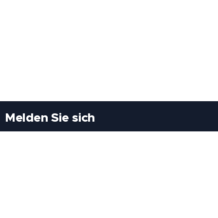
Melden Sie sich
Besuchen Sie uns
Freiheitssiedlung Block II 21/1/3 2285
Leopoldsdorf/Marchfeld
Rufen Sie uns an
+43(0)689 207 60 97