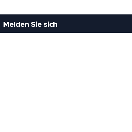
Melden Sie sich
Besuchen Sie uns
Freiheitssiedlung Block II 21/1/3 2285
Leopoldsdorf/Marchfeld
Rufen Sie uns an
+43(0)689 207 60 97
+43(0)664 460 71 06
E-Mail: redaktion@tv21.at
Über uns
.
Geschäftsbedingungen
.
Datenschutz
.
Impressum