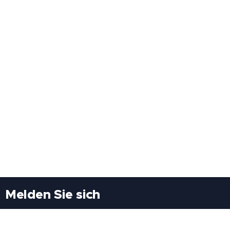
Melden Sie sich
Besuchen Sie uns
Freiheitssiedlung Block II 21/1/3 2285