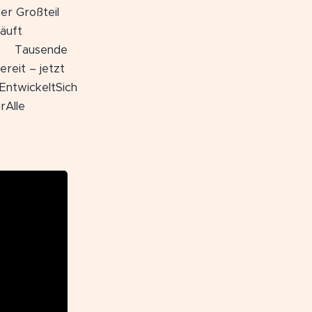
er Großteil
äuft
 🏗️ Tausende
reit – jetzt
EntwickeltSich
rAlle