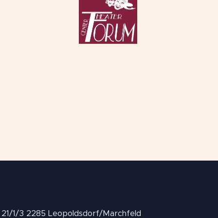
II 21/1/3 2285 Leopoldsdorf/Marchfeld