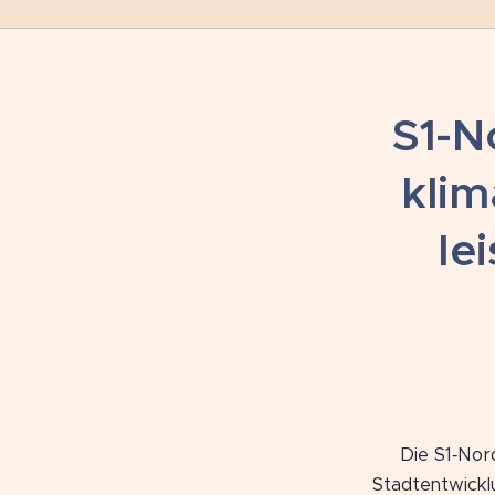
S1-N
klim
le
🚧 Die S1‑Nord
Stadtentwickl