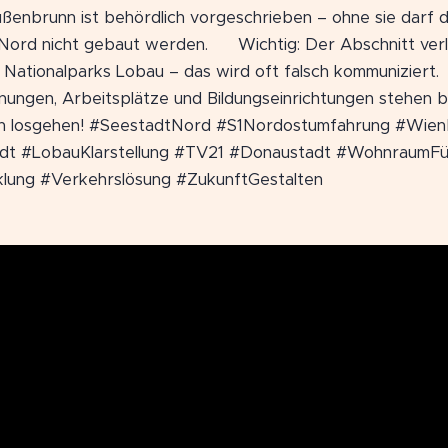
ßenbrunn ist behördlich vorgeschrieben – ohne sie darf d
Nord nicht gebaut werden. 🌿 Wichtig: Der Abschnitt verl
 Nationalparks Lobau – das wird oft falsch kommuniziert.
nungen, Arbeitsplätze und Bildungseinrichtungen stehen be
ch losgehen! #SeestadtNord #S1Nordostumfahrung #Wien
adt #LobauKlarstellung #TV21 #Donaustadt #WohnraumFü
klung #Verkehrslösung #ZukunftGestalten