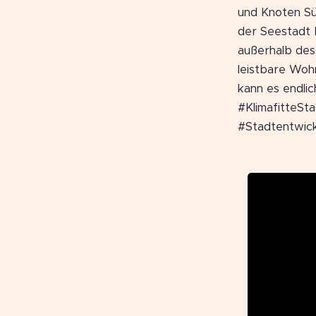
und Knoten Sü
der Seestadt 
außerhalb des
leistbare Woh
kann es endli
#KlimafitteSt
#Stadtentwic