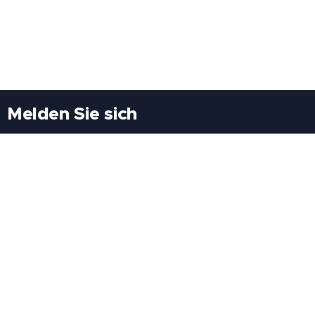
Melden Sie sich
Besuchen Sie uns
Freiheitssiedlung Block II 21/1/3 2285
Leopoldsdorf/Marchfeld
Rufen Sie uns an
+43(0)689 207 60 97
+43(0)664 460 71 06
E-Mail: redaktion@tv21.at