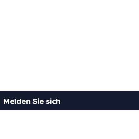
Melden Sie sich
Besuchen Sie uns
Freiheitssiedlung Block II 21/1/3 2285
Leopoldsdorf/Marchfeld