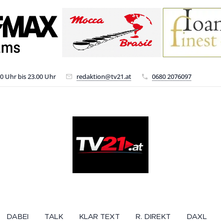
00 Uhr bis 23.00 Uhr
redaktion@tv21.at
0680 2076097
DABEI
TALK
KLAR TEXT
R. DIREKT
DAXL