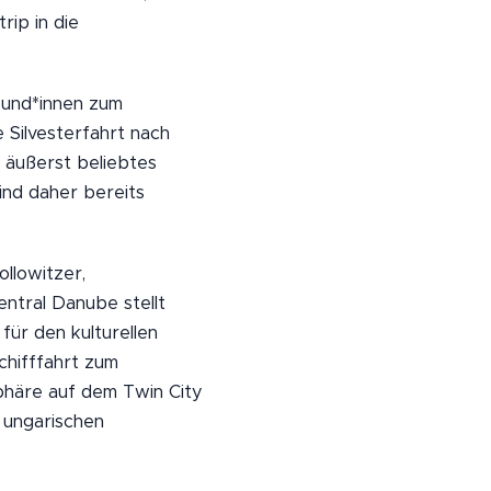
ip in die
eund*innen zum
 Silvesterfahrt nach
n äußerst beliebtes
ind daher bereits
llowitzer,
entral Danube stellt
für den kulturellen
chifffahrt zum
phäre auf dem Twin City
r ungarischen