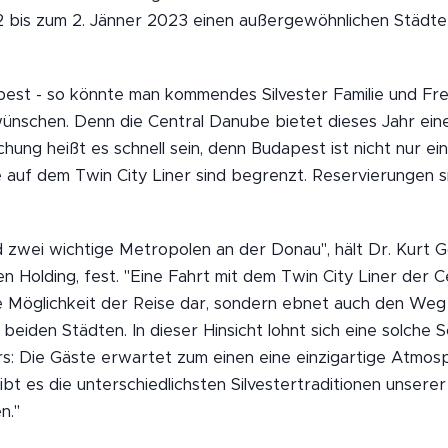
is zum 2. Jänner 2023 einen außergewöhnlichen Städtetr
pest - so könnte man kommendes Silvester Familie und Fr
nschen. Denn die Central Danube bietet dieses Jahr eine
hung heißt es schnell sein, denn Budapest ist nicht nur ei
ze auf dem Twin City Liner sind begrenzt. Reservierungen s
 zwei wichtige Metropolen an der Donau", hält Dr. Kurt Go
 Holding, fest. "Eine Fahrt mit dem Twin City Liner der C
e Möglichkeit der Reise dar, sondern ebnet auch den Weg 
eiden Städten. In dieser Hinsicht lohnt sich eine solche S
: Die Gäste erwartet zum einen eine einzigartige Atmos
bt es die unterschiedlichsten Silvestertraditionen unsere
n."