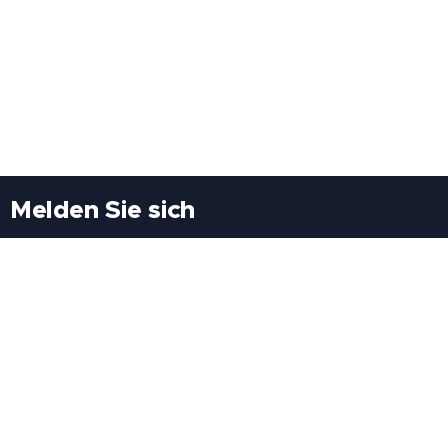
Melden Sie sich
Besuchen Sie uns
Freiheitssiedlung Block II 21/1/3 2285
Leopoldsdorf/Marchfeld
Rufen Sie uns an
+43(0)689 207 60 97
+43(0)664 460 71 06