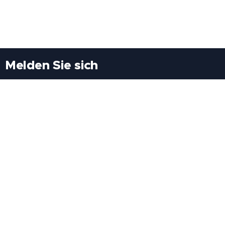
Melden Sie sich
Besuchen Sie uns
Freiheitssiedlung Block II 21/1/3 2285
Leopoldsdorf/Marchfeld
Rufen Sie uns an
+43(0)689 207 60 97
+43(0)664 460 71 06
E-Mail: redaktion@tv21.at