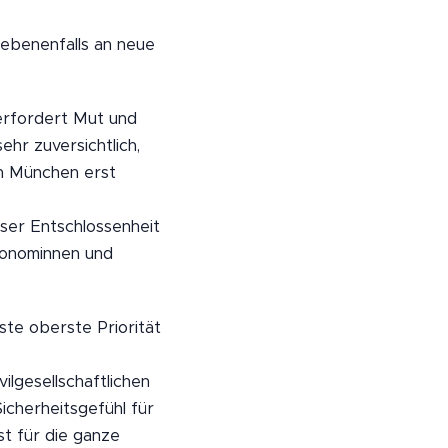
gebenenfalls an neue
erfordert Mut und
hr zuversichtlich,
in München erst
eser Entschlossenheit
ronominnen und
te oberste Priorität
lgesellschaftlichen
icherheitsgefühl für
st für die ganze