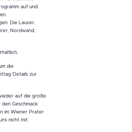
programm auf und
en.
en: Die Lauser,
irer, Nordwand,
ältlich.
um die
tag Details zur
wieder auf die große
uf den Geschmack
esn im Wiener Prater
uns nicht mit