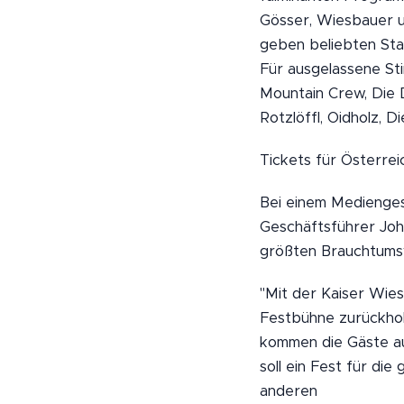
Gösser, Wiesbauer u
geben beliebten Star
Für ausgelassene St
Mountain Crew, Die 
Rotzlöffl, Oidholz,
Tickets für Österrei
Bei einem Medienges
Geschäftsführer Joh
größten Brauchtumsv
"Mit der Kaiser Wie
Festbühne zurückhol
kommen die Gäste auc
soll ein Fest für di
anderen