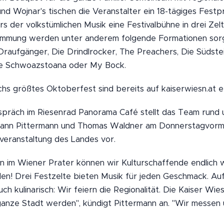
nd Wojnar's tischen die Veranstalter ein 18-tägiges Fest
s der volkstümlichen Musik eine Festivalbühne in drei Zelt
immung werden unter anderem folgende Formationen sorg
Draufgänger, Die Drindlrocker, The Preachers, Die Südste
 Die Schwoazstoana oder My Bock.
chs größtes Oktoberfest sind bereits auf kaiserwiesn.at erh
präch im Riesenrad Panorama Café stellt das Team rund 
ann Pittermann und Thomas Waldner am Donnerstagvormit
eranstaltung des Landes vor.
sn im Wiener Prater können wir Kulturschaffende endlich 
en! Drei Festzelte bieten Musik für jeden Geschmack. A
h kulinarisch: Wir feiern die Regionalität. Die Kaiser Wi
e ganze Stadt werden", kündigt Pittermann an. "Wir messen 