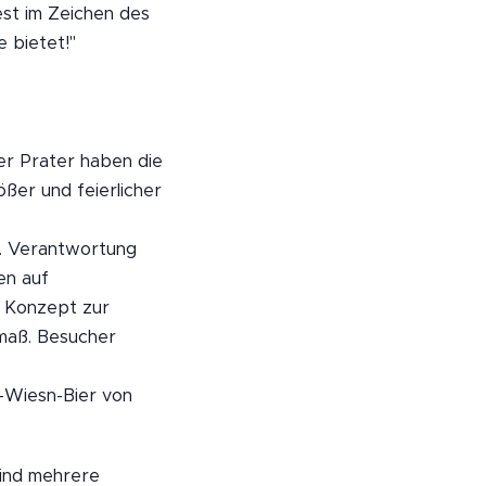
st im Zeichen des
 bietet!"
er Prater haben die
ßer und feierlicher
n. Verantwortung
en auf
s Konzept zur
maß. Besucher
r-Wiesn-Bier von
sind mehrere