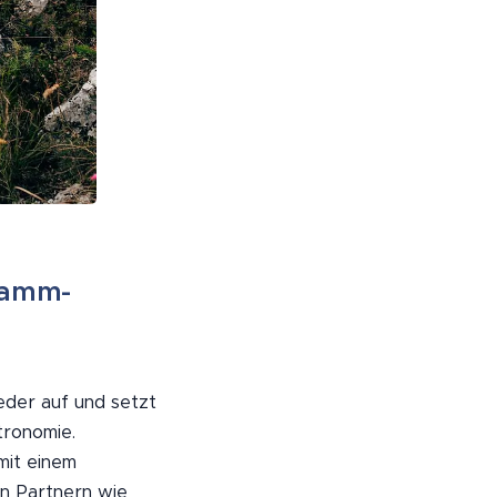
gramm-
eder auf und setzt
tronomie.
mit einem
en Partnern wie