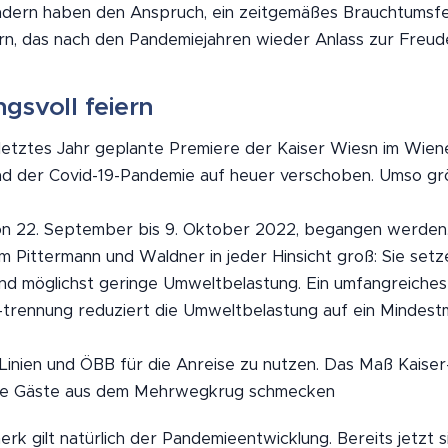
ndern haben den Anspruch, ein zeitgemäßes Brauchtumsfe
rn, das nach den Pandemiejahren wieder Anlass zur Freude
gsvoll feiern
 letztes Jahr geplante Premiere der Kaiser Wiesn im Wien
nd der Covid-19-Pandemie auf heuer verschoben. Umso grö
 von 22. September bis 9. Oktober 2022, begangen werde
 Pittermann und Waldner in jeder Hinsicht groß: Sie setz
 und möglichst geringe Umweltbelastung. Ein umfangreiche
-trennung reduziert die Umweltbelastung auf ein Mindest
 Linien und ÖBB für die Anreise zu nutzen. Das Maß Kaise
 die Gäste aus dem Mehrwegkrug schmecken
k gilt natürlich der Pandemieentwicklung. Bereits jetzt 