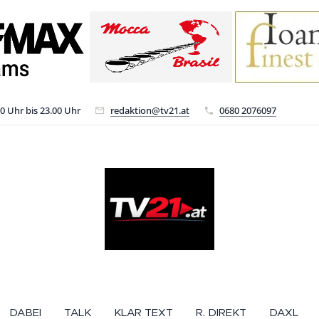
00 Uhr bis 23.00 Uhr
redaktion@tv21.at
0680 2076097
DABEI
TALK
KLAR TEXT
R. DIREKT
DAXL