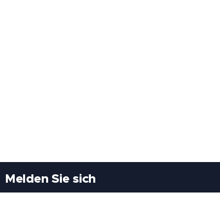
Melden Sie sich
Besuchen Sie uns
Freiheitssiedlung Block II 21/1/3 2285