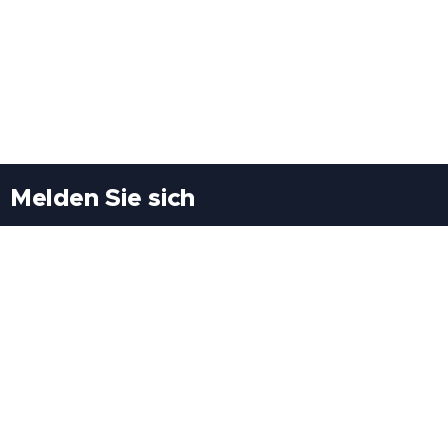
Melden Sie sich
Besuchen Sie uns
Freiheitssiedlung Block II 21/1/3 2285
Leopoldsdorf/Marchfeld
Rufen Sie uns an
+43(0)689 207 60 97
+43(0)664 460 71 06