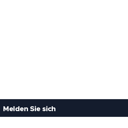
Melden Sie sich
Besuchen Sie uns
Freiheitssiedlung Block II 21/1/3 2285