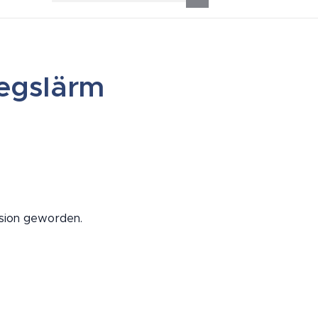
iegslärm
asion geworden.