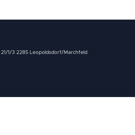
II 21/1/3 2285 Leopoldsdorf/Marchfeld
.at
Über uns
.
Geschäftsbedingungen
.
Datenschutz
.
Impressum