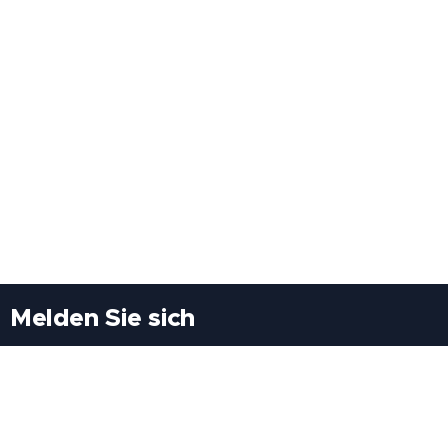
Melden Sie sich
Besuchen Sie uns
Freiheitssiedlung Block II 21/1/3 2285
Leopoldsdorf/Marchfeld